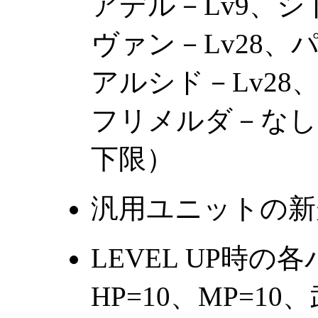
アデル－Lv9、シド
ヴァン－Lv28、パ
アルシド－Lv28
フリメルダ－なし
下限）
汎用ユニットの新規
LEVEL UP時
HP=10、MP=1